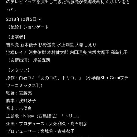
のテレビドラマを演出してきた宮脇亮が長編映画初メガホンをと
った。
2018年10月5日〜
【配給】ショウゲート
【出演者】
吉沢亮 新木優子 杉野遥亮 水上剣星 大幡しえり
池端レイナ 河井佑樹 本村健太郎 内田理央 古坂大魔王 高島礼子
（友情出演） 岸谷五朗
【スタッフ】
原作：白石ユキ『あのコの、トリコ。』（小学館Sho-Comiフラ
ワーコミックス刊）
監督：宮脇亮
脚本：浅野妙子
音楽：吉俣良
主題歌：Nissy（西島隆弘）「トリコ」
企画・プロデュース：大畑利久・髙石明彦
プロデューサー：宮城希・古林都子