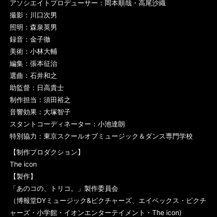
アソシエイトプロデューサー：岡本順哉・高尾沙織
撮影：川口次男
照明：森泉英男
録音：金子徹
美術：小林大輔
編集：張本征治
選曲：石井和之
助監督：日高貴士
制作担当：須田裕之
音響効果：大塚智子
スタントコーディネーター：小池達朗
特別協力：東京スクールオブミュージック＆ダンス専門学校
【制作プロダクション】
The icon
【製作】
「あのコの、トリコ。」製作委員会
（博報堂DYミュージック&ピクチャーズ、エイベックス・ピクチ
ャーズ・小学館・イオンエンターテイメント・The icon)