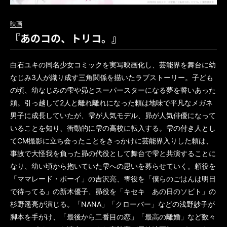
映画
『あのコの、トリコ。』
白石ユキの同名少女コミックを実写映画化し、芸能界を舞台に幼
なじみ3人が織り成す三角関係を描いたラブストーリー。子ども
の頃、幼なじみの雫や昴とスーパースターになる夢を誓いあった
頼。引っ越して2人と離れ離れになった頼は地味で平凡なメガネ
男子に成長していたが、雫が人気モデル、昴が人気俳優になって
いることを知り、衝動的に雫の高校に転入する。雫の付き人とし
てCM撮影に立ち会ったことをきっかけに芸能界入りした頼は、
事故で大怪我を負った昴の代役として舞台で雫と共演することに
なり、幼い頃から抱いていた雫への思いを募らせていく。頼役を
「ママレード・ボーイ」の吉沢亮、雫役を「僕らのごはんは明日
で待ってる」の新木優子、昴役を「キセキ あの日のソビト」の
杉野遥亮が演じる。「NANA」「クローバー」などの浅野妙子が
脚本を手がけ、「最後から二番目の恋」「最高の離婚」など数々