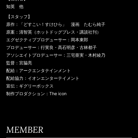
知英 他
【スタッフ】
原作：「どすこい！すけひら」 漫画 たむら純子
原案：清智英（ホットドッグプレス・講談社刊）
エグゼクティブプロデューサー：岡本東郎
プロデューサー：行実良・髙石明彦・古林都子
アソシエイトプロデューサー：三宅亜実・木村綾乃
監督：宮脇亮
配給：アークエンタテインメント
配給協力：イオンエンターテイメント
宣伝：ギグリーボックス
制作プロダクション：The icon
MEMBER