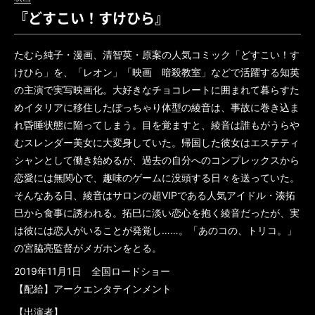
『どすこい！すけひら』
たむら純子・漫画、清智英・原案の人気コミック「どすこい！す
けひら」を、「レオン」「映画 暗殺教室」などで活躍する知英
の主演で実写映画化。大好きなチョコレートに囲まれて暮らすた
めイタリアに移住したぽっちゃり体型の綾音は、事故に巻き込ま
れ昏睡状態に陥ってしまう。目を覚ますと、綾音は誰もがうらや
むスレンダー美女に大変身していた。帰国した彼女はエステティ
シャンとして働き始めるが、過去の自分へのコンプレックスから
恋愛には無関心で、趣味のゲームに没頭する日々を送っていた。
そんなある日、綾音はサロンの超VIPである人気アイドル・湊拓
巳から食事に誘われる。拓巳に淡い恋心を抱く綾音だったが、実
は彼には恋人がいることが発覚し……。「あのコの、トリコ。」
の宮脇亮監督がメガホンをとる。
2019年11月1日 全国ロードショー
【配給】アークエンタテインメント
【出演者】