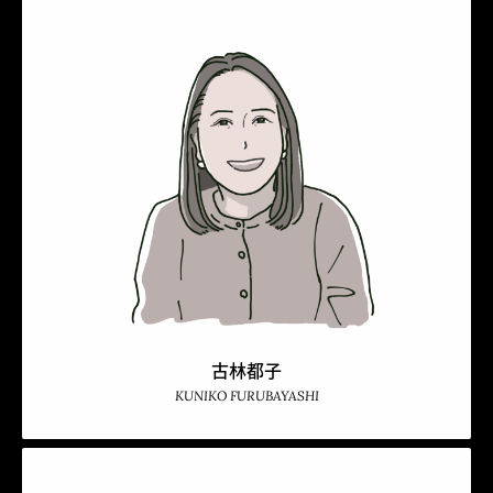
古林都子
KUNIKO FURUBAYASHI