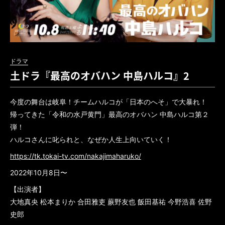
ドラマ
土ドラ『最高のオバハン 中島ハルコ』2
今度の舞台は岐阜！チームハルコが「日本のへそ」で大暴れ！
帰ってきた「令和の水戸黄門」最高のオバハン 中島ハルコ第２
弾！
ハルコさんに叱られと、なぜか人生上向いていく！
https://tk.tokai-tv.com/nakajimaharuko/
2022年10月8日〜
【出演者】
大地真央 松本まりか 合田雅吏 蕨野友也 飯田基祐 今野浩喜 佐野
史郎