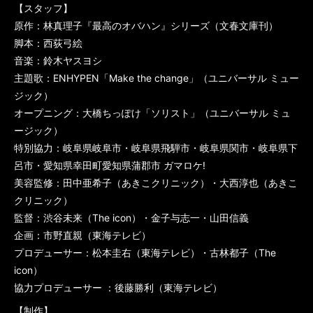
【スタッフ】
原作：林真理子『最高のオバハン』シリーズ（文春文庫刊）
脚本：西荻弓絵
音楽：鈴木ヤスヨシ
主題歌：ENHYPEN「Make the change」（ユニバーサル ミュー
ジック）
オープニング：大橋ちっぽけ「ソリスト」（ユニバーサル ミュ
ージック）
特別協力：岐阜県岐阜市・岐阜県飛騨市・岐阜県関市・岐阜県下
呂市・愛知県幸田町愛知県蒲郡市 ガマロケ!
美容監修：田中亜希子（あきこクリニック）・大西淳也（あきこ
クリニック）
監督：渋谷未来（The icon）・金子与志一・山田信義
企画：市野直親（東海テレビ）
プロデューサー：松本圭右（東海テレビ）・古林都子（The
icon）
協力プロデューサー ：後藤勝利（東海テレビ）
【制作】