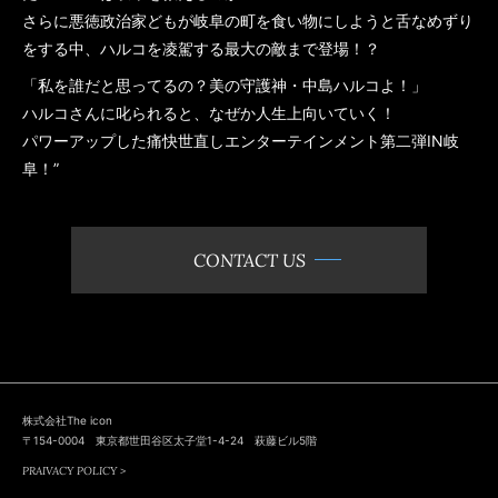
さらに悪徳政治家どもが岐阜の町を食い物にしようと舌なめずり
をする中、ハルコを凌駕する最大の敵まで登場！？
「私を誰だと思ってるの？美の守護神・中島ハルコよ！」
ハルコさんに叱られると、なぜか人生上向いていく！
パワーアップした痛快世直しエンターテインメント第二弾IN岐
阜！”
CONTACT US
株式会社The icon
〒154-0004 東京都世田谷区太子堂1-4-24 萩藤ビル5階
PRAIVACY POLICY >