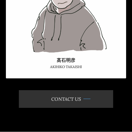
髙石明彦
AKIHIKO TAKAISHI
CONTACT US