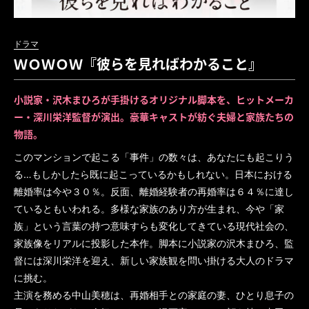
ドラマ
ＷＯＷＯＷ『彼らを見ればわかること』
小説家・沢木まひろが手掛けるオリジナル脚本を、ヒットメーカ
ー・深川栄洋監督が演出。豪華キャストが紡ぐ夫婦と家族たちの
物語。
このマンションで起こる「事件」の数々は、あなたにも起こりう
る…もしかしたら既に起こっているかもしれない。日本における
離婚率は今や３０％。反面、離婚経験者の再婚率は６４％に達し
ているともいわれる。多様な家族のあり方が生まれ、今や「家
族」という言葉の持つ意味すらも変化してきている現代社会の、
家族像をリアルに投影した本作。脚本に小説家の沢木まひろ、監
督には深川栄洋を迎え、新しい家族観を問い掛ける大人のドラマ
に挑む。
主演を務める中山美穂は、再婚相手との家庭の妻、ひとり息子の