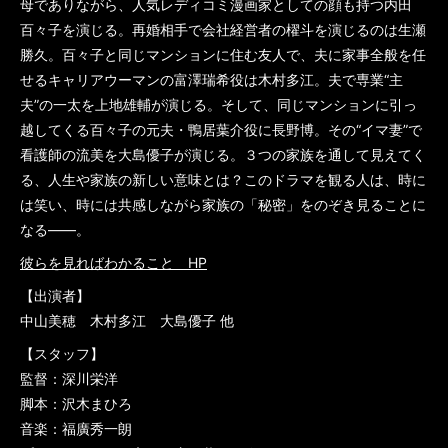
母でありながら、人気レディコミ漫画家としての顔も持つ内田
百々子を演じる。再婚相手で会社経営者の櫂斗を演じるのは生瀬
勝久。百々子と同じマンションに住む友人で、夫に家事全般を任
せるキャリアウーマンの富澤瑞希役は木村多江。夫で専業“主
夫”の一太を上地雄輔が演じる。そして、同じマンションに引っ
越してくる百々子の元夫・鴨居葉介役に長野博。その“イマ妻”で
看護師の流美を大島優子が演じる。３つの家族を通して見えてく
る、人生や家族の新しい意味とは？このドラマを観る人は、時に
は笑い、時には共感しながら家族の「秘密」をのぞき見ることに
なる――。
彼らを見ればわかること HP
【出演者】
中山美穂 木村多江 大島優子 他
【スタッフ】
監督：深川栄洋
脚本：沢木まひろ
音楽：福廣秀一朗