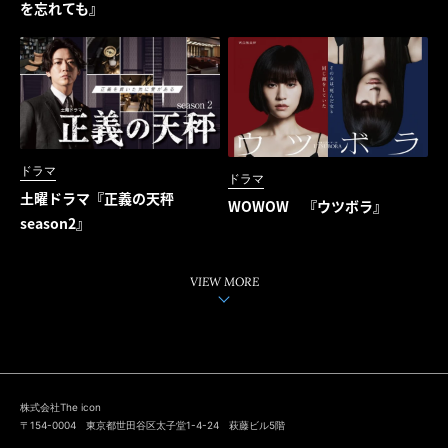
を忘れても』
ドラマ
ドラマ
土曜ドラマ『正義の天秤
WOWOW 『ウツボラ』
season2』
VIEW MORE
株式会社The icon
〒154-0004 東京都世田谷区太子堂1-4-24 萩藤ビル5階